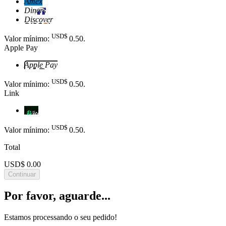
Amex
Diners
Discover
USD$
Valor mínimo:
0
.50
.
Apple Pay
Apple Pay
USD$
Valor mínimo:
0
.50
.
Link
Link
USD$
Valor mínimo:
0
.50
.
Total
USD$ 0.00
Continuar
Por favor, aguarde...
Estamos processando o seu pedido!